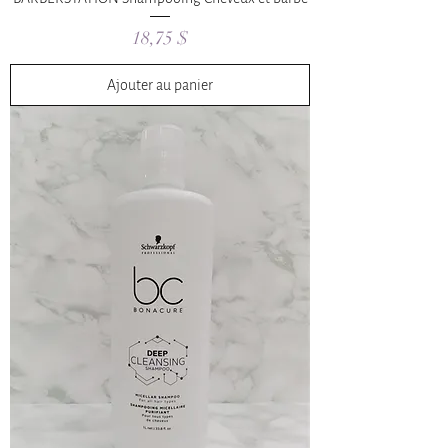
Prix
18,75 $
Ajouter au panier