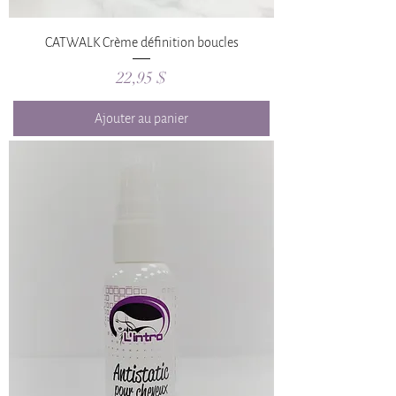
CATWALK Crème définition boucles
Prix
22,95 $
Ajouter au panier