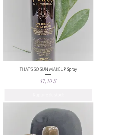
THAT'S SO SUN MAKEUP Spray
Prix
47,10 $
Rupture de stock