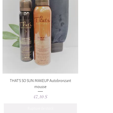
THAT'S SO SUN MAKEUP Autobronzant
mousse
Prix
47,10 $
Rupture de stock