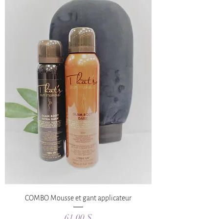
COMBO Mousse et gant applicateur
Prix
61,00 $