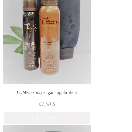
COMBO Spray et gant applicateur
Prix
61,00 $
Rupture de stock