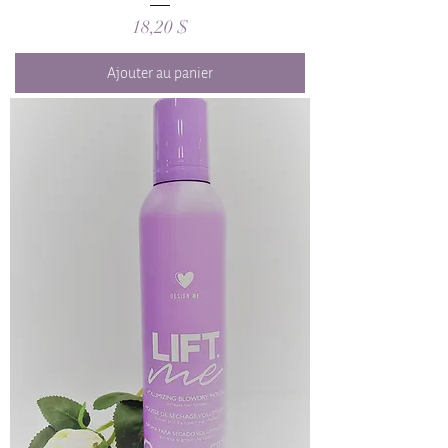
Prix
18,20 $
Ajouter au panier