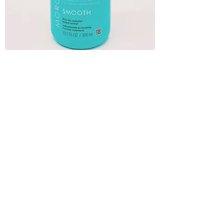
MOROCCANOIL SMOOTH Lotion lissante
Prix
30,55 $
Ajouter au panier