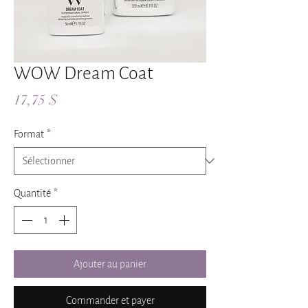
WOW Dream Coat
Prix
17,75 $
Format
*
Quantité
*
Ajouter au panier
Commander et payer