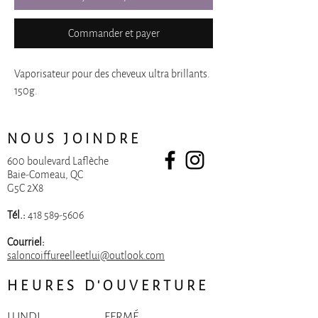
Commander et payer
Vaporisateur pour des cheveux ultra brillants.
150g.
NOUS JOINDRE
600 boulevard Laflèche
Baie-Comeau, QC
G5C 2X8
Tél.:
418 589-5606
Courriel:
saloncoiffureelleetlui@outlook.com
HEURES D'OUVERTURE
LUNDI
FERMÉ